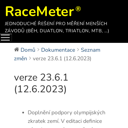
Přeskočit
RaceMeter
na
obsah
JEDNODUCHÉ ŘEŠENÍ PRO MĚŘENÍ MENŠÍCH
ZÁVODŮ (BĚH, DUATLON, TRIATLON, MTB, …)
Domů
Dokumentace
Seznam
změn
verze 23.6.1 (12.6.2023)
verze 23.6.1
(12.6.2023)
Doplnění podpory olympijských
zkratek zemí. V editaci definice