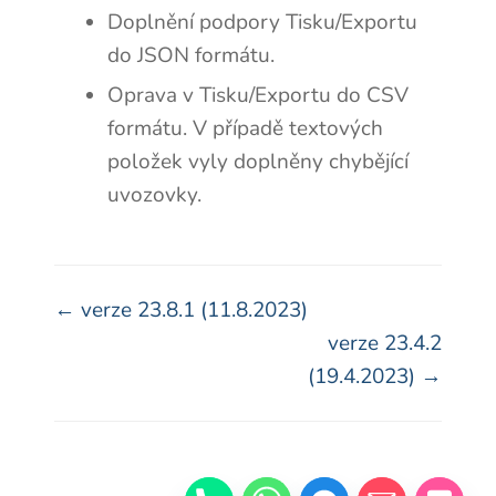
Doplnění podpory Tisku/Exportu
do JSON formátu.
Oprava v Tisku/Exportu do CSV
formátu. V případě textových
položek vyly doplněny chybějící
uvozovky.
Navigace
← verze 23.8.1 (11.8.2023)
verze 23.4.2
v
(19.4.2023) →
dokumentaci